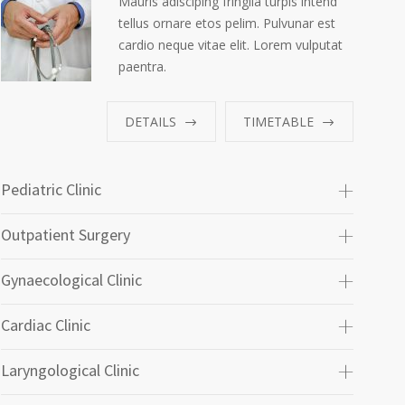
Mauris adisciping fringila turpis intend
tellus ornare etos pelim. Pulvunar est
cardio neque vitae elit. Lorem vulputat
paentra.
DETAILS
TIMETABLE
Pediatric Clinic
Outpatient Surgery
Gynaecological Clinic
Cardiac Clinic
Laryngological Clinic