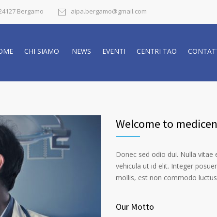
- 24127 Bergamo
aipa.bergamo@gmail.com
OME
CHI SIAMO
NEWS
EVENTI
CENTRI TAO
CONTAT
Welcome to medicen
Donec sed odio dui. Nulla vitae el
vehicula ut id elit. Integer posu
mollis, est non commodo luctus, n
Our Motto