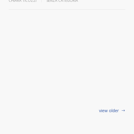
CHIARA TICOZZI
SENZA CATEGORIA
view older