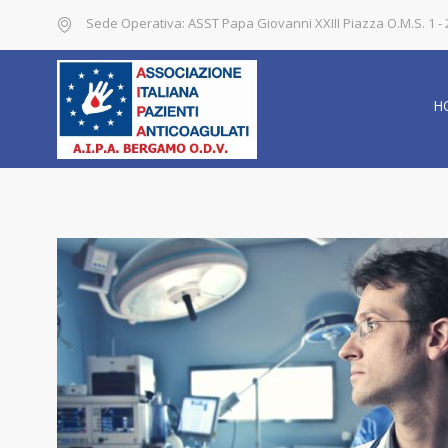
Sede Operativa: ASST Papa Giovanni XXIII Piazza O.M.S. 1 
H