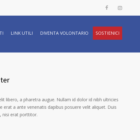
TI
LINK UTILI
DIVENTA VOLONTARIO
SOSTIENICI
ter
it libero, a pharetra augue. Nullam id dolor id nibh ultricies
ere erat a ante venenatis dapibus posuere velit aliquet. Duis
isi erat porttitor.