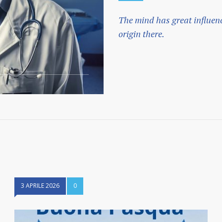
The mind has great influenc
origin there.
3 APRILE 2026
0